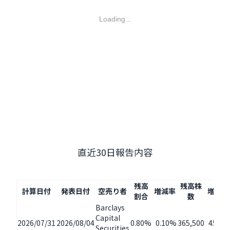
Loading...
直近30日報告内容
残高
残高株
計算日付
発表日付
空売り者
増減率
増減量
割合
数
Barclays
Capital
2026/07/31
2026/08/04
0.80%
0.10%
365,500
45,40
Securities