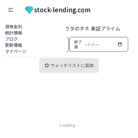
stock-lending.com
貸株金利
貸株金利一覧
1377 サカタのタネ 東証プライム
統計情報
ブログ
開始
終了
更新情報
週
週
マイページ
ウォッチリストに追加
Loading...