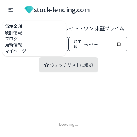
stock-lending.com
貸株金利
貸株金利一覧
1417 ミライト・ワン 東証プライム
統計情報
ブログ
開始
終了
更新情報
週
週
マイページ
ウォッチリストに追加
Loading...