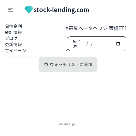
stock-lending.com
貸株金利
貸株金利一覧
1490 上場高配ベータヘッジ 東証ETF・E
統計情報
ブログ
開始
終了
更新情報
週
週
マイページ
ウォッチリストに追加
Loading...