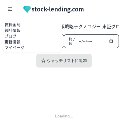
stock-lending.com
貸株金利
貸株金利一覧
155A 情報戦略テクノロジー 東証グロー
統計情報
ブログ
開始
終了
更新情報
週
週
マイページ
ウォッチリストに追加
Loading...