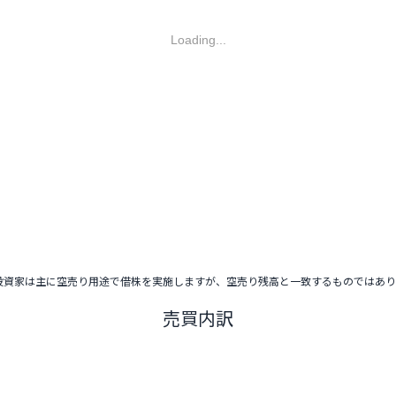
Loading...
投資家は主に空売り用途で借株を実施しますが、空売り残高と一致するものではあ
売買内訳