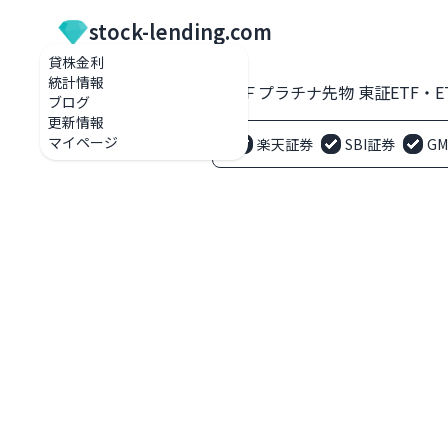
stock-lending.com
貸株金利
統計情報
貸株金利一覧
1682 ＮＦプラチナ先物 東証ETF・E
ブログ
更新情報
マイページ
楽天証券
SBI証券
G