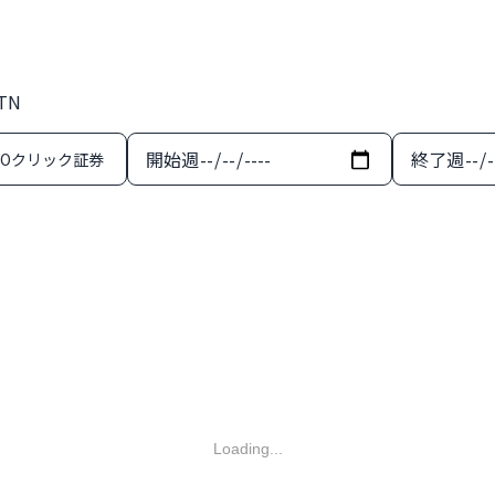
TN
開始週
終了週
MOクリック証券
Loading...