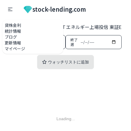
stock-lending.com
貸株金利
貸株金利一覧
1685 ＷＴエネルギー上場投信 東証ETF・
統計情報
ブログ
開始
終了
更新情報
週
週
マイページ
ウォッチリストに追加
Loading...