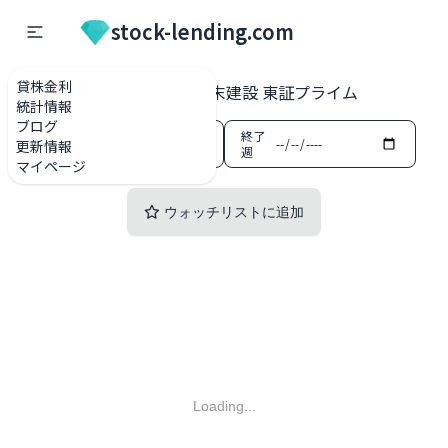
stock-lending.com
貸株金利
貸株金利一覧
1814 大末建設 東証プライム
統計情報
ブログ
開始
終了
更新情報
週
週
マイページ
ウォッチリストに追加
Loading...