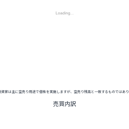
Loading...
投資家は主に空売り用途で借株を実施しますが、空売り残高と一致するものではあ
売買内訳