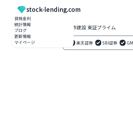
stock-lending.com
貸株金利
統計情報
貸株金利一覧
1870 矢作建設 東証プライム
ブログ
更新情報
マイページ
楽天証券
SBI証券
G