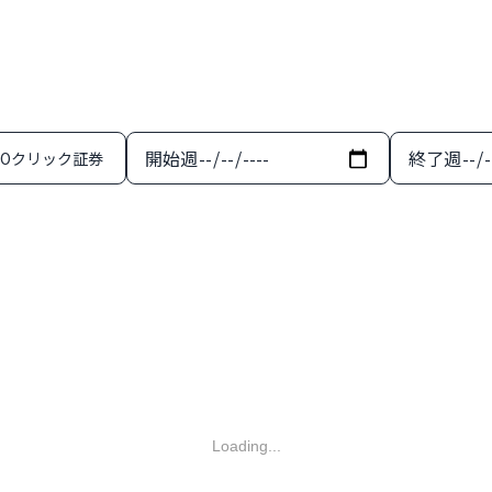
開始週
終了週
MOクリック証券
Loading...