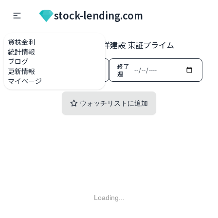
stock-lending.com
貸株金利
貸株金利一覧
1893 五洋建設 東証プライム
統計情報
ブログ
開始
終了
更新情報
週
週
マイページ
ウォッチリストに追加
Loading...