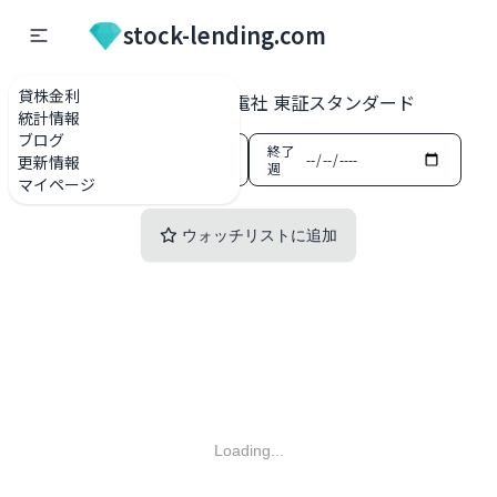
stock-lending.com
貸株金利
貸株金利一覧
1948 弘電社 東証スタンダード
統計情報
ブログ
開始
終了
更新情報
週
週
マイページ
ウォッチリストに追加
Loading...