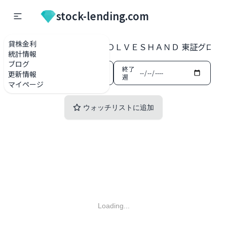
stock-lending.com
貸株金利
貸株金利一覧
194A ＷＯＬＶＥＳＨＡＮＤ 東証グロー
統計情報
ブログ
開始
終了
更新情報
週
週
マイページ
ウォッチリストに追加
Loading...