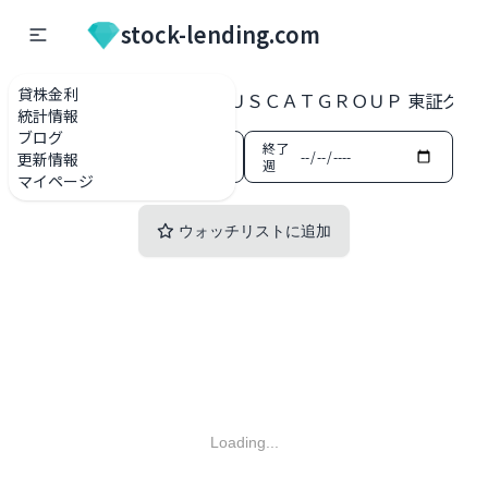
stock-lending.com
貸株金利
貸株金利一覧
195A ＭＵＳＣＡＴＧＲＯＵＰ 東証グロ
統計情報
ブログ
開始
終了
更新情報
週
週
マイページ
ウォッチリストに追加
Loading...