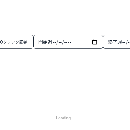
開始週
終了週
MOクリック証券
Loading...