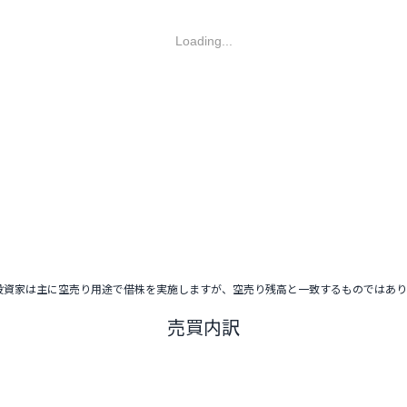
Loading...
投資家は主に空売り用途で借株を実施しますが、空売り残高と一致するものではあ
売買内訳