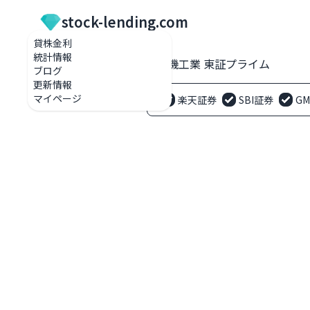
stock-lending.com
貸株金利
統計情報
貸株金利一覧
1961 三機工業 東証プライム
ブログ
更新情報
マイページ
楽天証券
SBI証券
G