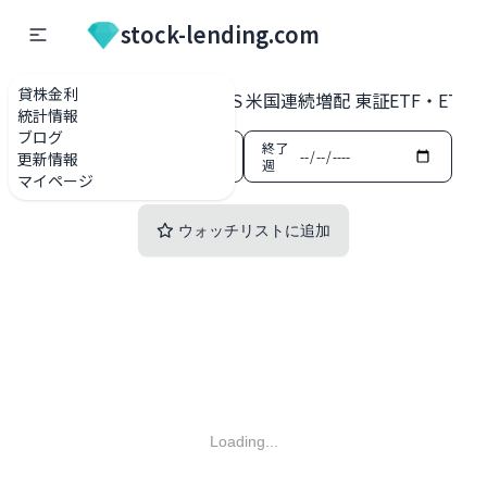
stock-lending.com
貸株金利
貸株金利一覧
2014 ＩＳ米国連続増配 東証ETF・ETN
統計情報
ブログ
開始
終了
更新情報
週
週
マイページ
ウォッチリストに追加
Loading...