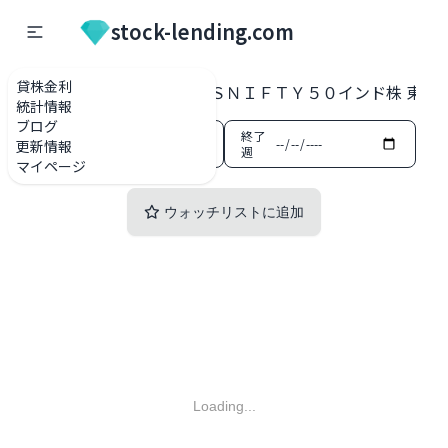
stock-lending.com
貸株金利
貸株金利一覧
201A ＩＳＮＩＦＴＹ５０インド株 東証E
統計情報
ブログ
開始
終了
更新情報
週
週
マイページ
ウォッチリストに追加
Loading...