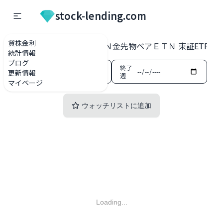
stock-lending.com
貸株金利
貸株金利一覧
2037 ＮＮ金先物ベアＥＴＮ 東証ETF・E
統計情報
ブログ
開始
終了
更新情報
週
週
マイページ
ウォッチリストに追加
Loading...