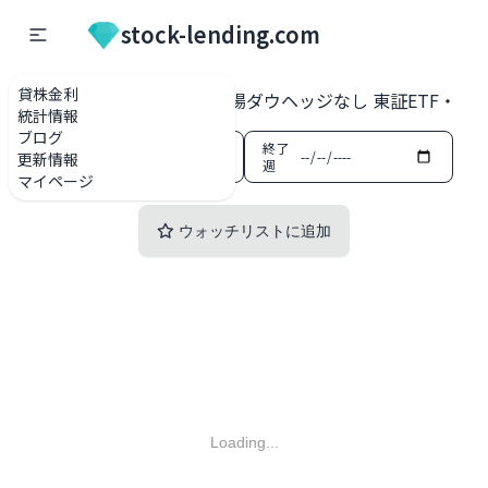
stock-lending.com
貸株金利
貸株金利一覧
2235 上場ダウヘッジなし 東証ETF・ET
統計情報
ブログ
開始
終了
更新情報
週
週
マイページ
ウォッチリストに追加
Loading...