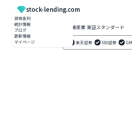
stock-lending.com
貸株金利
統計情報
貸株金利一覧
2286 林兼産業 東証スタンダード
ブログ
更新情報
マイページ
楽天証券
SBI証券
G