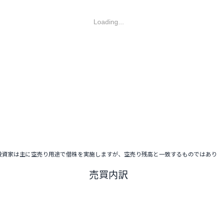
Loading...
投資家は主に空売り用途で借株を実施しますが、空売り残高と一致するものではあ
売買内訳