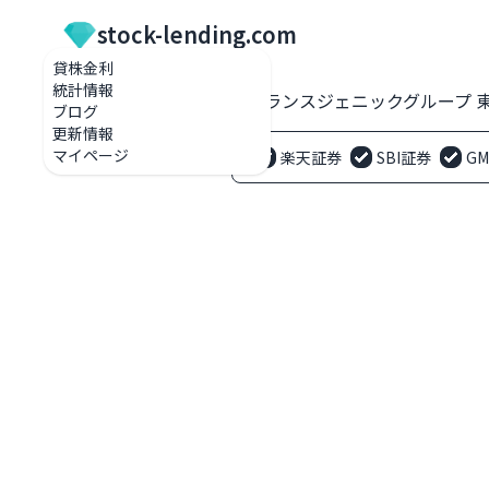
stock-lending.com
貸株金利
統計情報
貸株金利一覧
2342 トランスジェニックグループ
ブログ
更新情報
マイページ
楽天証券
SBI証券
G