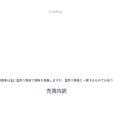
Loading...
投資家は主に空売り用途で借株を実施しますが、空売り残高と一致するものではあ
売買内訳