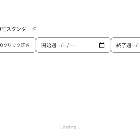
 東証スタンダード
開始週
終了週
MOクリック証券
Loading...