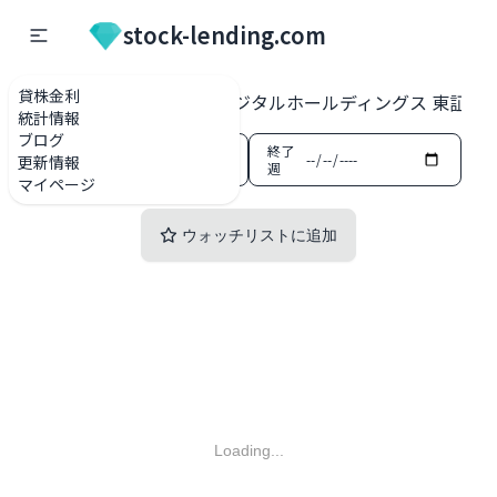
stock-lending.com
貸株金利
貸株金利一覧
2389 デジタルホールディングス 東証プ
統計情報
ブログ
開始
終了
更新情報
週
週
マイページ
ウォッチリストに追加
Loading...