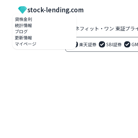
stock-lending.com
貸株金利
統計情報
貸株金利一覧
2412 ベネフィット・ワン 東証プラ
ブログ
更新情報
マイページ
楽天証券
SBI証券
G