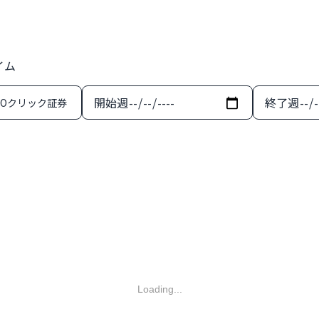
イム
開始週
終了週
MOクリック証券
Loading...