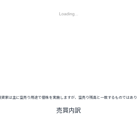
Loading...
投資家は主に空売り用途で借株を実施しますが、空売り残高と一致するものではあ
売買内訳