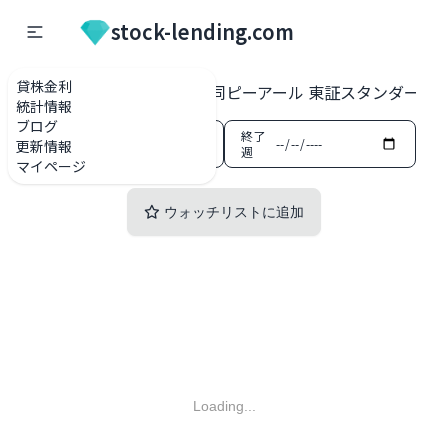
stock-lending.com
貸株金利
貸株金利一覧
2436 共同ピーアール 東証スタンダード
統計情報
ブログ
開始
終了
更新情報
週
週
マイページ
ウォッチリストに追加
Loading...