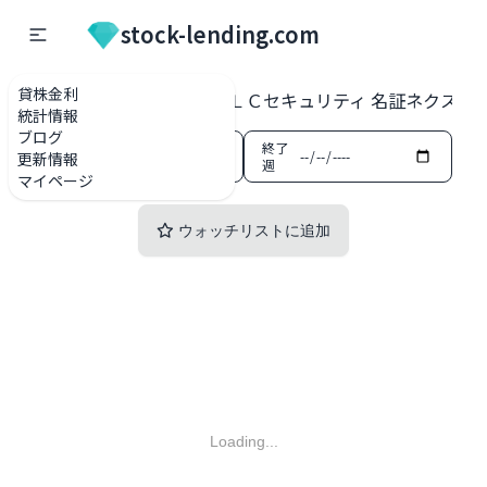
stock-lending.com
貸株金利
貸株金利一覧
2467 ＶＬＣセキュリティ 名証ネクスト
統計情報
ブログ
開始
終了
更新情報
週
週
マイページ
ウォッチリストに追加
Loading...