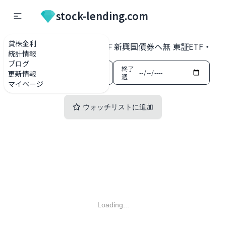
stock-lending.com
貸株金利
貸株金利一覧
2519 ＮＦ新興国債券ヘ無 東証ETF・ET
統計情報
ブログ
開始
終了
更新情報
週
週
マイページ
ウォッチリストに追加
Loading...