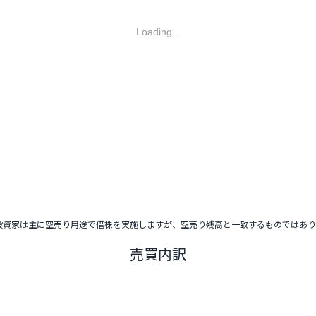
Loading...
投資家は主に空売り用途で借株を実施しますが、空売り残高と一致するものではあ
売買内訳