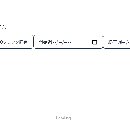
イム
開始週
終了週
MOクリック証券
Loading...