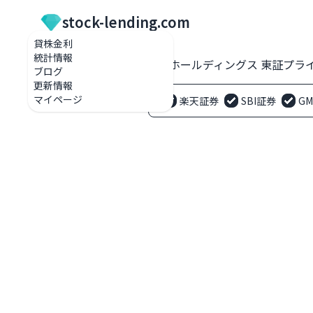
stock-lending.com
貸株金利
統計情報
貸株金利一覧
2531 宝ホールディングス 東証プラ
ブログ
更新情報
マイページ
楽天証券
SBI証券
G