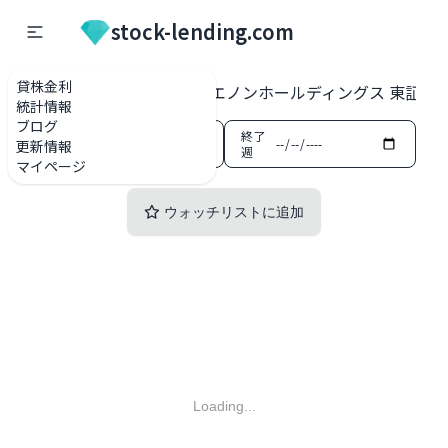
stock-lending.com
貸株金利
貸株金利一覧
2533 オエノンホールディングス 東証プ
統計情報
ブログ
開始
終了
更新情報
週
週
マイページ
ウォッチリストに追加
Loading...