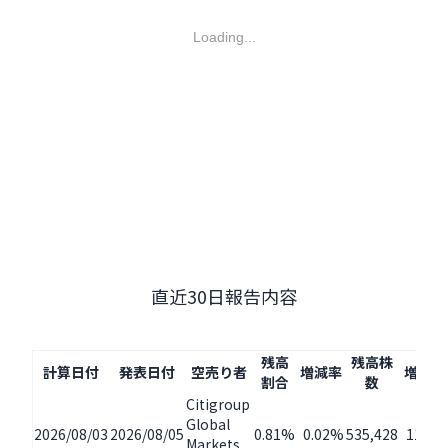
Loading...
直近30日報告内容
残高
残高株
計算日付
発表日付
空売り者
増減率
増減量
割合
数
Citigroup
Global
2026/08/03
2026/08/05
0.81%
0.02%
535,428
11,30
Markets