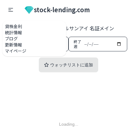
stock-lending.com
貸株金利
貸株金利一覧
2551 マルサンアイ 名証メイン
統計情報
ブログ
開始
終了
更新情報
週
週
マイページ
ウォッチリストに追加
Loading...