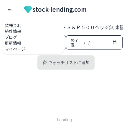
stock-lending.com
貸株金利
貸株金利一覧
2633 ＮＦＳ＆Ｐ５００ヘッジ無 東証ETF
統計情報
ブログ
開始
終了
更新情報
週
週
マイページ
ウォッチリストに追加
Loading...