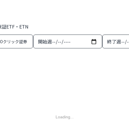
証ETF・ETN
開始週
終了週
MOクリック証券
Loading...