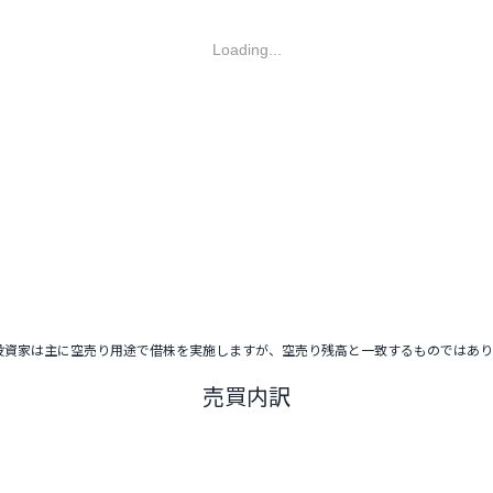
Loading...
投資家は主に空売り用途で借株を実施しますが、空売り残高と一致するものではあ
売買内訳