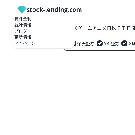
stock-lending.com
貸株金利
統計情報
貸株金利一覧
2640 ＧＸゲームアニメ日株ＥＴＦ 東
ブログ
更新情報
マイページ
楽天証券
SBI証券
G