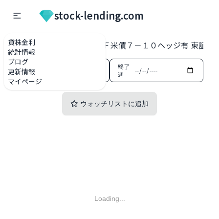
stock-lending.com
貸株金利
貸株金利一覧
2648 ＮＦ米債７－１０ヘッジ有 東証ETF
統計情報
ブログ
開始
終了
更新情報
週
週
マイページ
ウォッチリストに追加
Loading...