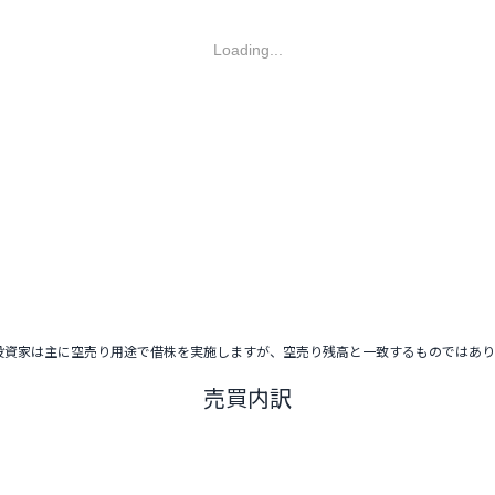
Loading...
投資家は主に空売り用途で借株を実施しますが、空売り残高と一致するものではあ
売買内訳