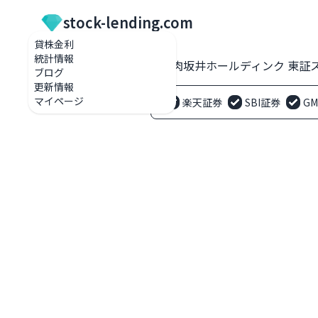
stock-lending.com
貸株金利
統計情報
貸株金利一覧
2694 焼肉坂井ホールディンク 東
ブログ
更新情報
マイページ
楽天証券
SBI証券
G