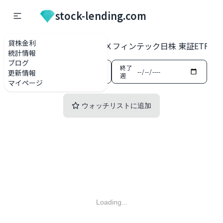
stock-lending.com
貸株金利
貸株金利一覧
2836 ＧＸフィンテック日株 東証ETF・E
統計情報
ブログ
開始
終了
更新情報
週
週
マイページ
ウォッチリストに追加
Loading...