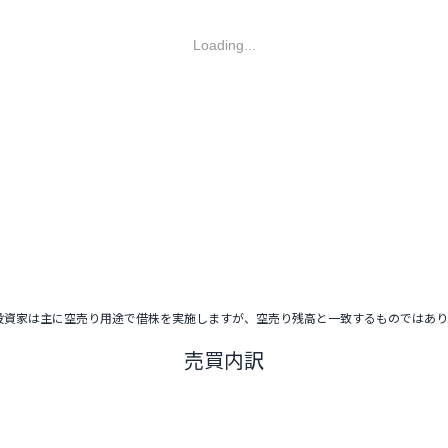
Loading...
投資家は主に空売り用途で借株を実施しますが、空売り残高と一致するものではあ
売買内訳