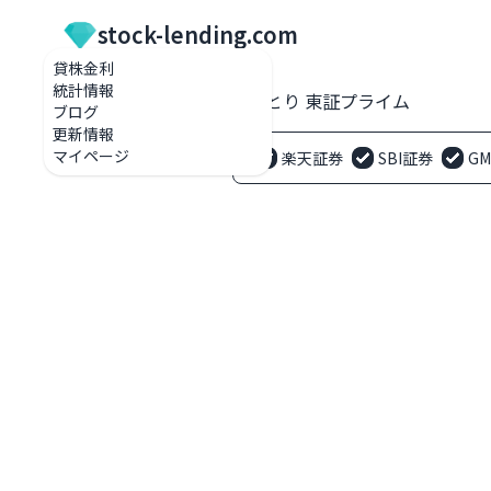
stock-lending.com
貸株金利
統計情報
貸株金利一覧
2922 なとり 東証プライム
ブログ
更新情報
マイページ
楽天証券
SBI証券
G