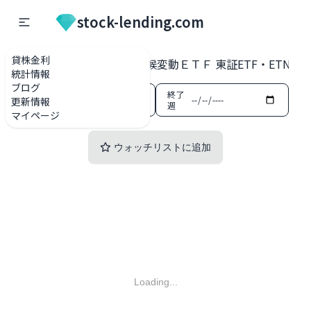
stock-lending.com
貸株金利
貸株金利一覧
294A 気候変動ＥＴＦ 東証ETF・ETN
統計情報
ブログ
開始
終了
更新情報
週
週
マイページ
ウォッチリストに追加
Loading...