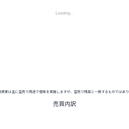
Loading...
投資家は主に空売り用途で借株を実施しますが、空売り残高と一致するものではあ
売買内訳