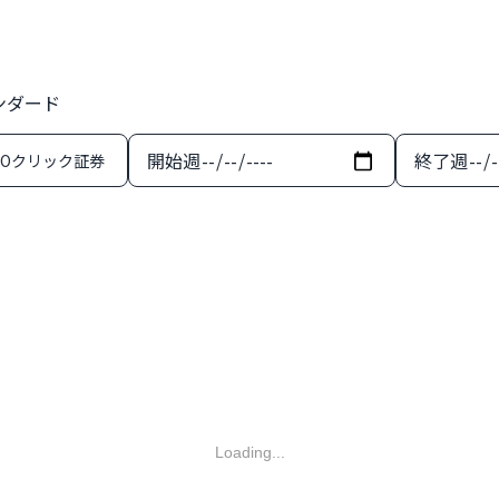
ンダード
開始週
終了週
MOクリック証券
Loading...