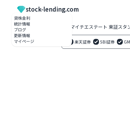
stock-lending.com
貸株金利
統計情報
貸株金利一覧
2984 ヤマイチエステート 東証スタ
ブログ
更新情報
マイページ
楽天証券
SBI証券
G