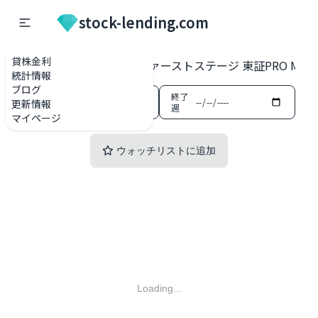
stock-lending.com
貸株金利
貸株金利一覧
2985 ファーストステージ 東証PRO Mark
統計情報
ブログ
開始
終了
更新情報
週
週
マイページ
ウォッチリストに追加
Loading...