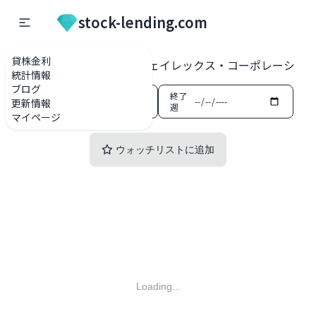
stock-lending.com
貸株金利
貸株金利一覧
2995 ジェイレックス・コーポレーション 東
統計情報
ブログ
開始
終了
更新情報
週
週
マイページ
ウォッチリストに追加
Loading...