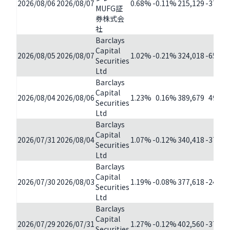
2026/08/06
2026/08/07
0.68%
-0.11%
215,129
-37,20
MUFG証
券株式会
社
Barclays
Capital
2026/08/05
2026/08/07
1.02%
-0.21%
324,018
-65,66
Securities
Ltd
Barclays
Capital
2026/08/04
2026/08/06
1.23%
0.16%
389,679
49,26
Securities
Ltd
Barclays
Capital
2026/07/31
2026/08/04
1.07%
-0.12%
340,418
-37,20
Securities
Ltd
Barclays
Capital
2026/07/30
2026/08/03
1.19%
-0.08%
377,618
-24,94
Securities
Ltd
Barclays
Capital
2026/07/29
2026/07/31
1.27%
-0.12%
402,560
-37,70
Securities