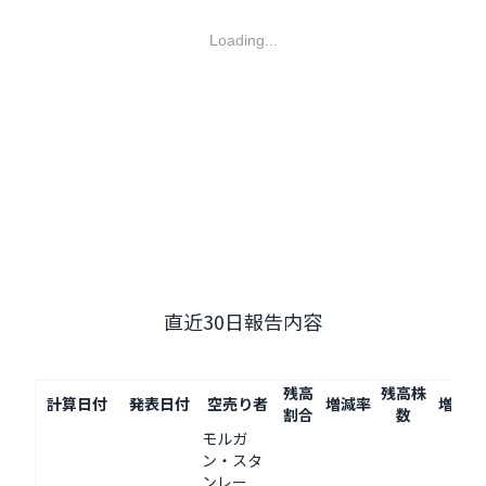
Loading...
直近30日報告内容
残高
残高株
計算日付
発表日付
空売り者
増減率
増減量
割合
数
モルガ
ン・スタ
ンレー