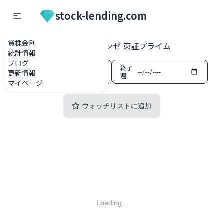
stock-lending.com
貸株金利
貸株金利一覧
3002 グンゼ 東証プライム
統計情報
ブログ
開始
終了
更新情報
週
週
マイページ
ウォッチリストに追加
Loading...