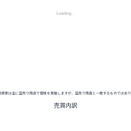
Loading...
投資家は主に空売り用途で借株を実施しますが、空売り残高と一致するものではあ
売買内訳