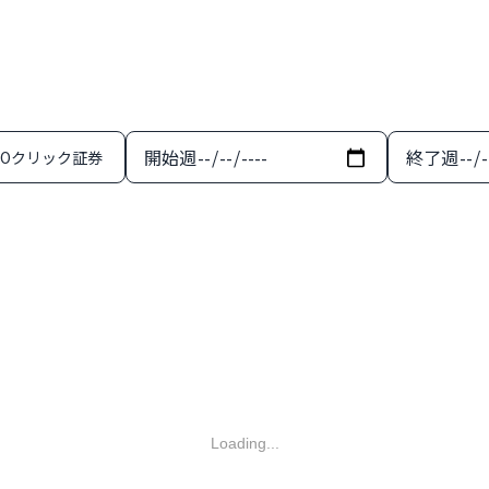
開始週
終了週
MOクリック証券
Loading...