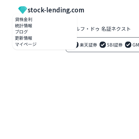
stock-lending.com
貸株金利
統計情報
貸株金利一覧
3032 ゴルフ・ドゥ 名証ネクスト
ブログ
更新情報
マイページ
楽天証券
SBI証券
G