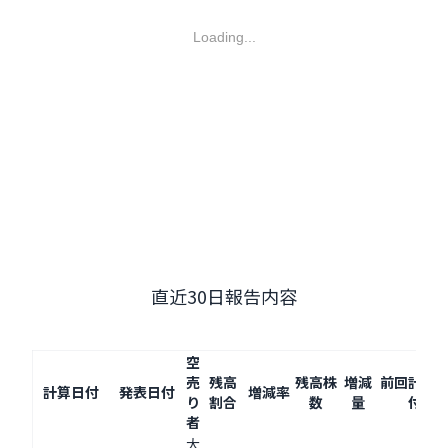
Loading...
直近30日報告内容
空
売
残高
残高株
増減
前回計算
計算日付
発表日付
増減率
り
割合
数
量
付
者
大