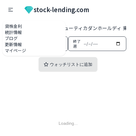
stock-lending.com
貸株金利
貸株金利一覧
3041 ビューティカダンホールディ 東証
統計情報
ブログ
開始
終了
更新情報
週
週
マイページ
ウォッチリストに追加
Loading...