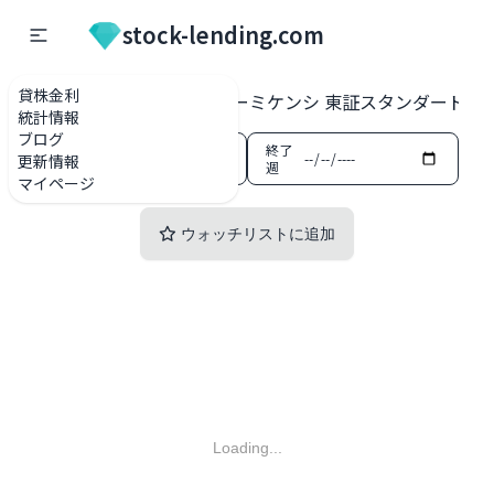
stock-lending.com
貸株金利
貸株金利一覧
3111 オーミケンシ 東証スタンダード
統計情報
ブログ
開始
終了
更新情報
週
週
マイページ
ウォッチリストに追加
Loading...