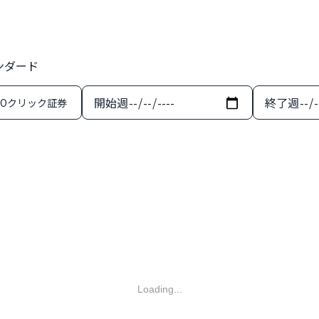
ンダード
開始週
終了週
MOクリック証券
Loading...