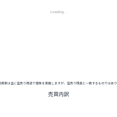
Loading...
投資家は主に空売り用途で借株を実施しますが、空売り残高と一致するものではあ
売買内訳