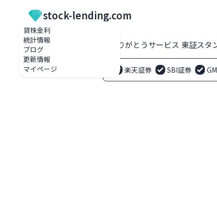
stock-lending.com
貸株金利
統計情報
貸株金利一覧
3177 ありがとうサービス 東証スタ
ブログ
更新情報
マイページ
楽天証券
SBI証券
G