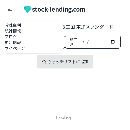
stock-lending.com
貸株金利
貸株金利一覧
3181 買取王国 東証スタンダード
統計情報
ブログ
開始
終了
更新情報
週
週
マイページ
ウォッチリストに追加
Loading...