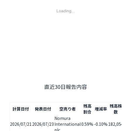
Loading...
直近30日報告内容
残高
残高株
計算日付
発表日付
空売り者
増減率
増
割合
数
Nomura
2026/07/21
2026/07/23
International
0.59%
-0.10%
182,054
-31
plc