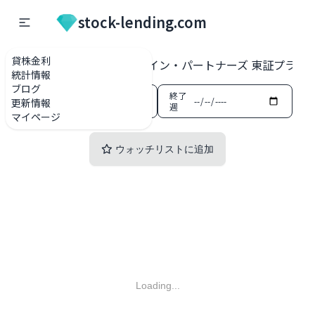
stock-lending.com
貸株金利
貸株金利一覧
3183 ウイン・パートナーズ 東証プライ
統計情報
ブログ
開始
終了
更新情報
週
週
マイページ
ウォッチリストに追加
Loading...