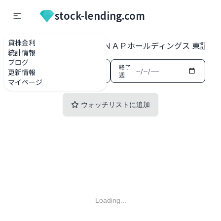
stock-lending.com
貸株金利
貸株金利一覧
3189 ＡＮＡＰホールディングス 東証ス
統計情報
ブログ
開始
終了
更新情報
週
週
マイページ
ウォッチリストに追加
Loading...