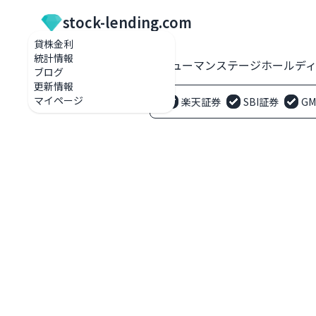
stock-lending.com
貸株金利
統計情報
貸株金利一覧
321A ヒューマンステージホールディング
ブログ
更新情報
マイページ
楽天証券
SBI証券
G