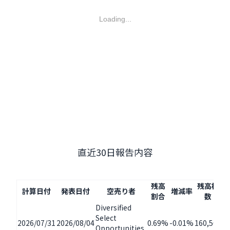
Loading...
直近30日報告内容
残高
残高株
増
計算日付
発表日付
空売り者
増減率
割合
数
Diversified
Select
2026/07/31
2026/08/04
0.69%
-0.01%
160,500
-7
Opportunities,