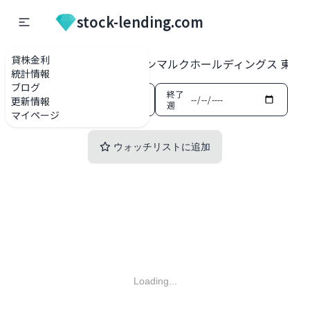
stock-lending.com
貸株金利
貸株金利一覧
3395 サンマルクホールディングス 東証
統計情報
ブログ
開始
終了
更新情報
週
週
マイページ
ウォッチリストに追加
Loading...