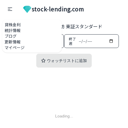
stock-lending.com
貸株金利
貸株金利一覧
3409 北紡 東証スタンダード
統計情報
ブログ
開始
終了
更新情報
週
週
マイページ
ウォッチリストに追加
Loading...