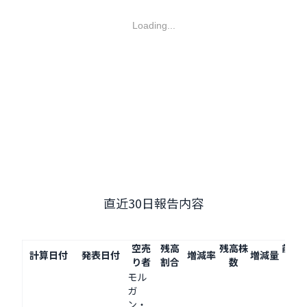
Loading...
直近30日報告内容
空売
残高
残高株
前回
計算日付
発表日付
増減率
増減量
り者
割合
数
モル
ガ
ン・