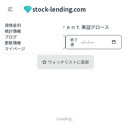
stock-lending.com
貸株金利
貸株金利一覧
5254 Ａｒｅｎｔ 東証グロース
統計情報
ブログ
開始
終了
更新情報
週
週
マイページ
ウォッチリストに追加
Loading...