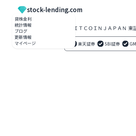
stock-lending.com
貸株金利
統計情報
貸株金利一覧
8105 ＢＩＴＣＯＩＮＪＡＰＡＮ 
ブログ
更新情報
マイページ
楽天証券
SBI証券
G