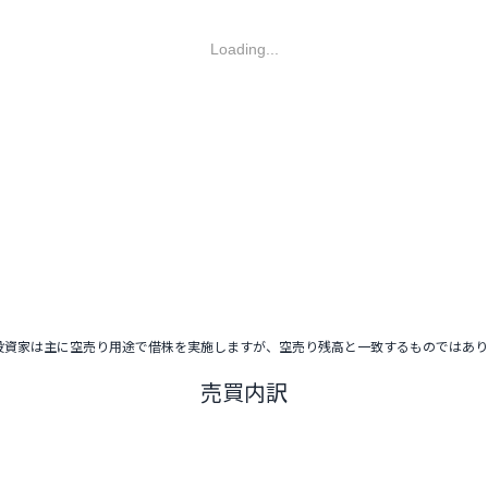
Loading...
投資家は主に空売り用途で借株を実施しますが、空売り残高と一致するものではあ
売買内訳